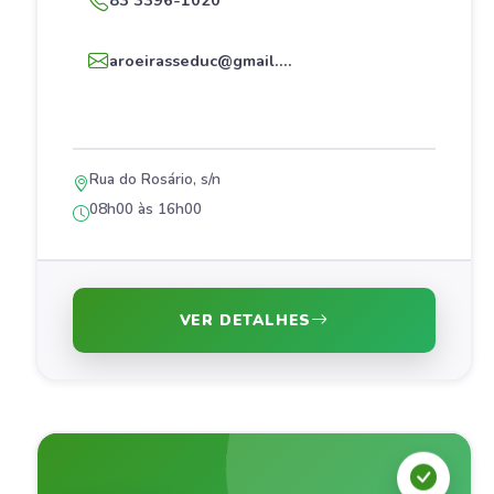
83 3396-1020
aroeirasseduc@gmail....
Rua do Rosário, s/n
08h00 às 16h00
VER DETALHES